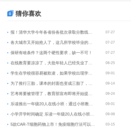
猜你喜欢
报！清华大学今年各省份各批次录取分数线出来啦！
07-27
各大城市又开始抢人了，这几所学校毕业的，可直接落户！
07-27
保研有啥条件？这两个硬性要求，缺一不可！
07-27
在线教育要凉凉了，大批年轻人已经失业了！他们到底该何去何从？
08-25
学生在学校很容易被欺凌，如果学校出现学生欺凌该怎么被问责呢？教育部新规来啦！
09-01
为了推行三胎，课本的封面也变成三胎了，来看看人社部怎么说的~
09-14
艺考将要被管理了，教育部宣布即将开始提高艺考门槛！网友：只能说好！
09-24
乐读推出一年级20人在线小班：通过小班教学 建构积极有效的师生互动
09-01
小学开学时间确定 乐读一年级20人在线小班秋季见
09-08
5款CAR-T细胞药物上市！免疫细胞疗法可以***哪些疾病呢？
03-15