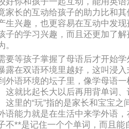
你和孩子一起互动，能用英语
竟家长的互动给孩子的助力比和其
产生兴趣，也更容易在互动中发现
孩子的学习兴趣，而且还更加了解
为。
做Web前端开发有前途吗?从应用范围、薪资待遇、岗位缺口三方面来实际讨论一下~
等孩子掌握了母语后才开始学
暴露在双语环境里越好，这叫浸入
到外语环境的坛子里，像学母语一
。这就比起长大以后再用背单词、
。这里的“玩”指的是家长和宝宝之
外语能力就是在生活中来学外语，
子不**是记住一个个单词，而且能