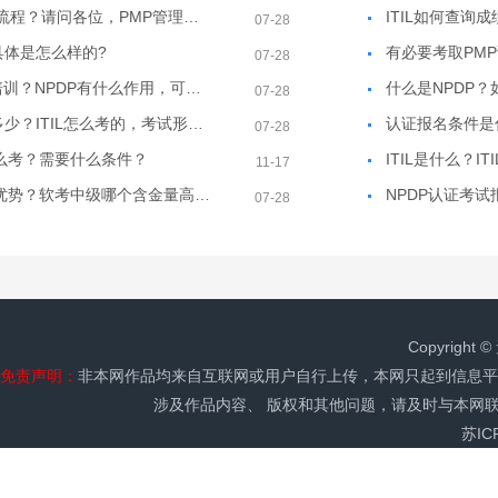
求PMP的考试流程？请问各位，PMP管理工程师，有必要考吗？
ITIL如何查询
07-28
试具体是怎么样的?
07-28
什么是NPDP培训？NPDP有什么作用，可以找什么工作？
07-28
ITIL考试费用多少？ITIL怎么考的，考试形式是什么？
07-28
么考？需要什么条件？
ITIL是什么？I
11-17
软考具备哪些优势？软考中级哪个含金量高？求详细解答
07-28
Copyrig
免责声明：
非本网作品均来自互联网或用户自行上传，本网只起到信息平
涉及作品内容、 版权和其他问题，请及时与本网
苏IC